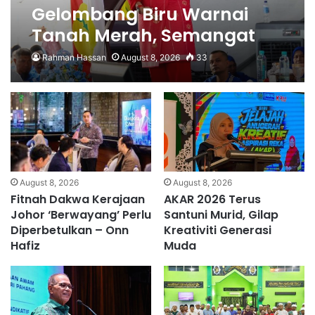
Gelombang Biru Warnai
Tanah Merah, Semangat
Perjuangan UMNO Terus
Rahman Hassan
August 8, 2026
33
Kukuh
August 8, 2026
August 8, 2026
Fitnah Dakwa Kerajaan
AKAR 2026 Terus
Johor ‘Berwayang’ Perlu
Santuni Murid, Gilap
Diperbetulkan – Onn
Kreativiti Generasi
Hafiz
Muda