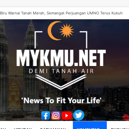
a Kerajaan Johor ‘Berwayang’ Perlu Diperbetulkan – Onn Hafiz