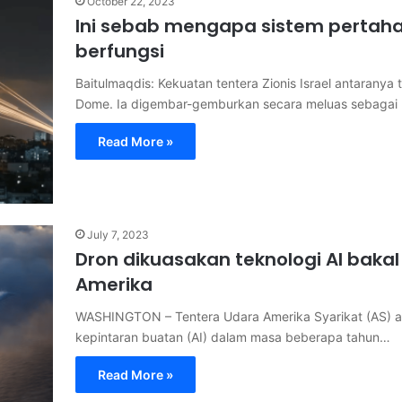
October 22, 2023
Ini sebab mengapa sistem pertahan
berfungsi
Baitulmaqdis: Kekuatan tentera Zionis Israel antaranya 
Dome. Ia digembar-gemburkan secara meluas sebagai
Read More »
July 7, 2023
Dron dikuasakan teknologi AI baka
Amerika
WASHINGTON – Tentera Udara Amerika Syarikat (AS) a
kepintaran buatan (AI) dalam masa beberapa tahun…
Read More »