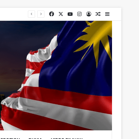
Facebook
X
YouTube
Instagram
Log In
Random Article
Sidebar