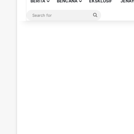
BERITA
BENCANA
EKSKLUSIF
JENA
Search
for