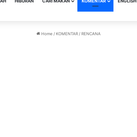
YAH
HIBURAN
CARI MAKAN
KOMENTAR
ENGLISH
Home
/
KOMENTAR
/
RENCANA