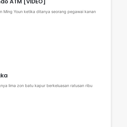
ndo ATM [VIDEO]
an Ming Youn ketika ditanya seorang pegawai kanan
gka
ya lima zon batu kapur berkeluasan ratusan ribu