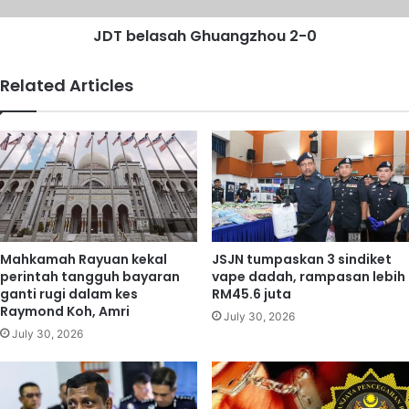
i
a
a
JDT belasah Ghuangzhou 2-0
h
,
G
Z
h
Related Articles
i
u
i
a
J
n
i
g
a
z
,
h
D
o
a
u
r
2
Mahkamah Rayuan kekal
JSJN tumpaskan 3 sindiket
e
-
perintah tangguh bayaran
vape dadah, rampasan lebih
n
0
ganti rugi dalam kes
RM45.6 juta
m
Raymond Koh, Amri
July 30, 2026
a
July 30, 2026
r
a
k
e