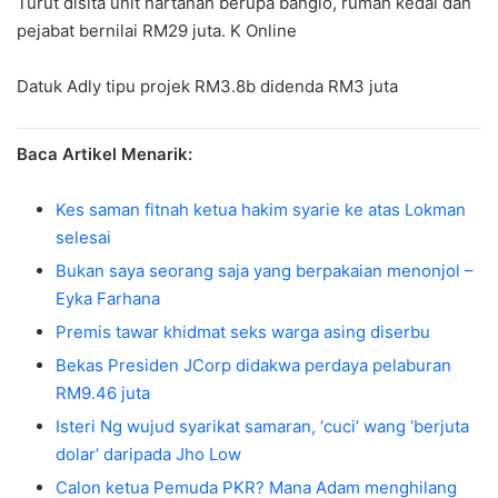
Turut disita unit hartanah berupa banglo, rumah kedai dan
pejabat bernilai RM29 juta. K Online
Datuk Adly tipu projek RM3.8b didenda RM3 juta
Baca Artikel Menarik:
Kes saman fitnah ketua hakim syarie ke atas Lokman
selesai
Bukan saya seorang saja yang berpakaian menonjol –
Eyka Farhana
Premis tawar khidmat seks warga asing diserbu
Bekas Presiden JCorp didakwa perdaya pelaburan
RM9.46 juta
Isteri Ng wujud syarikat samaran, ‘cuci’ wang ‘berjuta
dolar’ daripada Jho Low
Calon ketua Pemuda PKR? Mana Adam menghilang