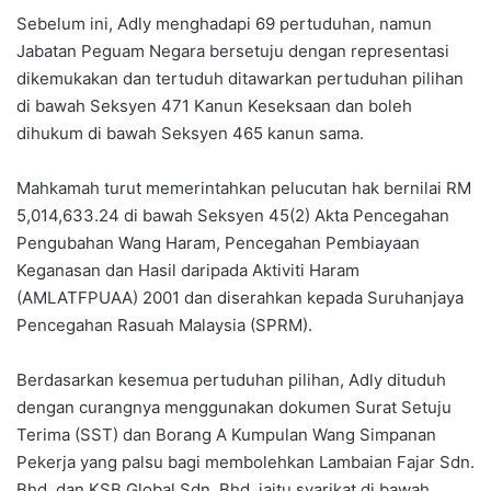
Sebelum ini, Adly menghadapi 69 pertuduhan, namun
Jabatan Peguam Negara bersetuju dengan representasi
dikemukakan dan tertuduh ditawarkan pertuduhan pilihan
di bawah Seksyen 471 Kanun Keseksaan dan boleh
dihukum di bawah Seksyen 465 kanun sama.
Mahkamah turut memerintahkan pelucutan hak bernilai RM
5,014,633.24 di bawah Seksyen 45(2) Akta Pencegahan
Pengubahan Wang Haram, Pencegahan Pembiayaan
Keganasan dan Hasil daripada Aktiviti Haram
(AMLATFPUAA) 2001 dan diserahkan kepada Suruhanjaya
Pencegahan Rasuah Malaysia (SPRM).
Berdasarkan kesemua pertuduhan pilihan, Adly dituduh
dengan curangnya menggunakan dokumen Surat Setuju
Terima (SST) dan Borang A Kumpulan Wang Simpanan
Pekerja yang palsu bagi membolehkan Lambaian Fajar Sdn.
Bhd. dan KSB Global Sdn. Bhd. iaitu syarikat di bawah