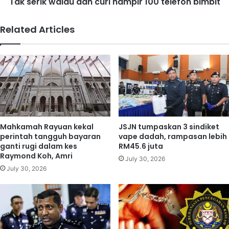
e
Tak serik walau dah curi hampir 100 telefon bimbit
a
p
l
a
a
Related Articles
s
u
L
d
a
a
n
h
g
c
k
u
a
r
h
i
S
h
Mahkamah Rayuan kekal
JSJN tumpaskan 3 sindiket
h
a
perintah tangguh bayaran
vape dadah, rampasan lebih
e
m
ganti rugi dalam kes
RM45.6 juta
r
p
Raymond Koh, Amri
July 30, 2026
a
i
July 30, 2026
t
r
o
1
n
0
-
0
S
t
a
e