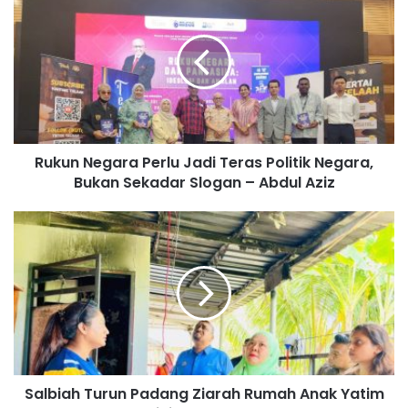
u
k
u
n
N
e
g
a
Rukun Negara Perlu Jadi Teras Politik Negara,
r
Bukan Sekadar Slogan – Abdul Aziz
a
P
e
S
r
a
l
l
u
b
J
i
a
a
d
h
i
T
T
u
e
Salbiah Turun Padang Ziarah Rumah Anak Yatim
r