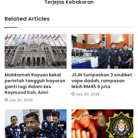
r
Terjejas Kebakaran
u
a
n
s
P
Related Articles
P
a
o
d
l
a
i
n
t
g
i
Z
k
i
N
a
e
r
Mahkamah Rayuan kekal
JSJN tumpaskan 3 sindiket
g
a
perintah tangguh bayaran
vape dadah, rampasan
a
h
ganti rugi dalam kes
lebih RM45.6 juta
r
Raymond Koh, Amri
R
July 30, 2026
a
u
July 30, 2026
,
m
B
a
u
h
k
A
a
n
n
a