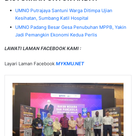
UMNO Putrajaya Santuni Warga Ditimpa Ujian
Kesihatan, Sumbang Katil Hospital
UMNO Padang Besar Gesa Penubuhan MPPB, Yakin
Jadi Pemangkin Ekonomi Kedua Perlis
LAWATI LAMAN FACEBOOK KAMI :
Layari Laman Facebook
MYKMU.NET