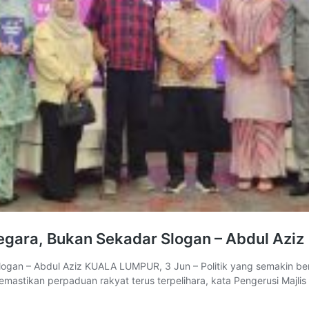
Negara, Bukan Sekadar Slogan – Abdul Aziz
 Slogan – Abdul Aziz KUALA LUMPUR, 3 Jun – Politik yang semakin
emastikan perpaduan rakyat terus terpelihara, kata Pengerusi Majli