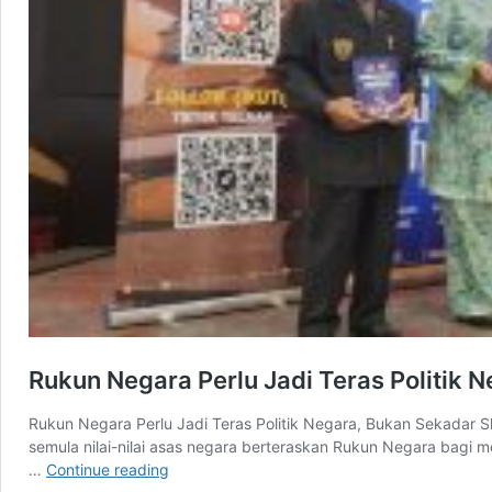
Rukun Negara Perlu Jadi Teras Politik 
Rukun Negara Perlu Jadi Teras Politik Negara, Bukan Sekadar
semula nilai-nilai asas negara berteraskan Rukun Negara bagi m
Rukun
…
Continue reading
Negara