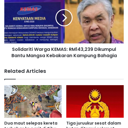
r
o
k
l
e
i
n
d
a
a
r
r
e
i
n
t
j
Solidariti Warga KEMAS: RM143,239 Dikumpul
i
a
Bantu Mangsa Kebakaran Kampung Bahagia
W
t
a
a
r
Related Articles
n
g
e
a
l
K
e
E
k
M
t
A
r
S
i
:
k
R
Dua maut selepas kereta
Tiga juruukur sesat dalam
k
M