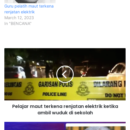
Guru pelatih maut terkena
renjatan elektrik
March 12, 2023
In "BENCANA"
P
e
l
a
j
a
r
m
a
Pelajar maut terkena renjatan elektrik ketika
u
ambil wuduk di sekolah
t
t
e
S