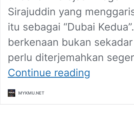
Sirajuddin yang menggaris
itu sebagai “Dubai Kedua”.
berkenaan bukan sekadar 
perlu diterjemahkan sege
Perlis
Continue reading
‘Dubai
Kedua’:
Fathulbari
MYKMU.NET
Persoal
Tindakan
Kerajaan
Negeri