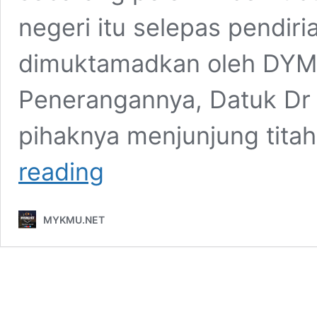
negeri itu selepas pendir
dimuktamadkan oleh DYMM
Penerangannya, Datuk Dr 
pihaknya menjunjung tita
Jangan
reading
Terus
Polemikkan
Isu
MYKMU.NET
Yang
Telah
Dimuktamadkan
Sultan
Selangor