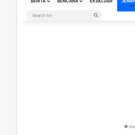
BERITA
BENCANA
EKSKLUSIF
JENA
Search
for
Ho