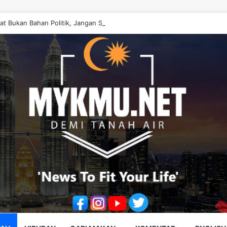
at Bukan Bahan Politik, Jangan Salahkan Onn Hafiz – Haslinda Salleh