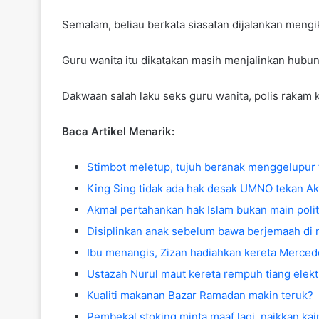
Semalam, beliau berkata siasatan dijalankan meng
Guru wanita itu dikatakan masih menjalinkan hubun
Dakwaan salah laku seks guru wanita, polis rakam
Baca Artikel Menarik:
Stimbot meletup, tujuh beranak menggelupur
King Sing tidak ada hak desak UMNO tekan A
Akmal pertahankan hak Islam bukan main poli
Disiplinkan anak sebelum bawa berjemaah di m
Ibu menangis, Zizan hadiahkan kereta Merce
Ustazah Nurul maut kereta rempuh tiang elekt
Kualiti makanan Bazar Ramadan makin teruk?
Pembekal stoking minta maaf lagi, naikkan kai