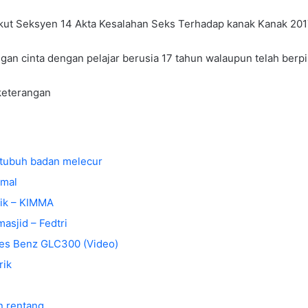
ikut Seksyen 14 Akta Kesalahan Seks Terhadap kanak Kanak 201
gan cinta dengan pelajar berusia 17 tahun walaupun telah ber
 keterangan
 tubuh badan melecur
kmal
tik – KIMMA
asjid – Fedtri
des Benz GLC300 (Video)
rik
n rentang