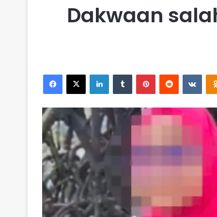
Dakwaan salah
Facebook
X
LinkedIn
Tumblr
Pinterest
Reddit
VKontakte