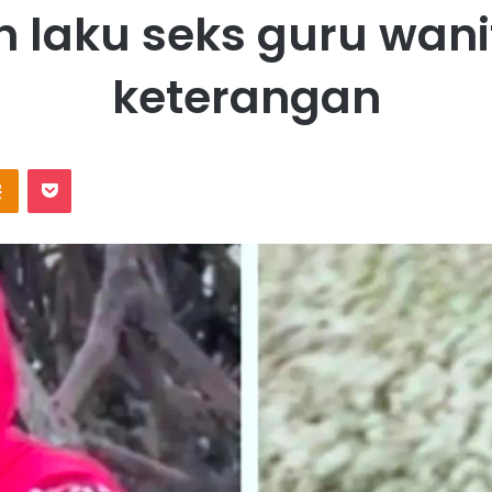
 laku seks guru wanit
keterangan
Odnoklassniki
Pocket