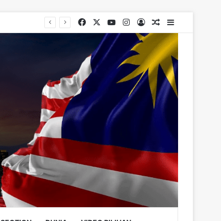
Facebook
X
YouTube
Instagram
Log In
Random Article
Sidebar