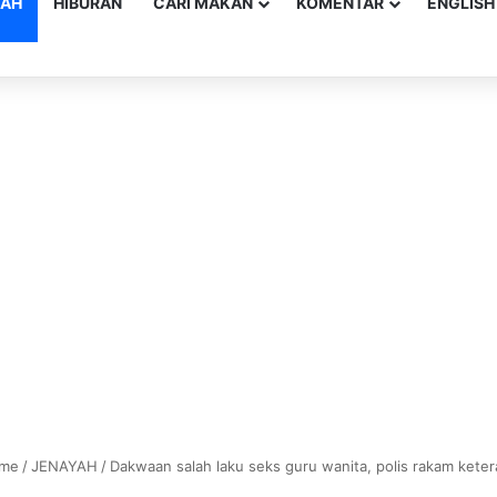
YAH
HIBURAN
CARI MAKAN
KOMENTAR
ENGLISH
me
/
JENAYAH
/
Dakwaan salah laku seks guru wanita, polis rakam kete