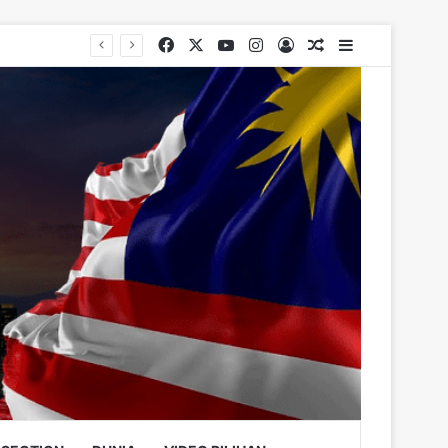
Facebook
X
YouTube
Instagram
Log In
Random Article
Sidebar