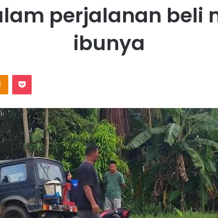
alam perjalanan beli
ibunya
Odnoklassniki
Pocket