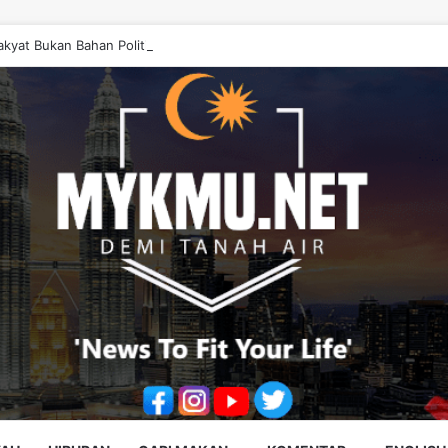
akyat Bukan Bahan Politik, Jangan Salahkan Onn Hafiz – Haslinda Salleh