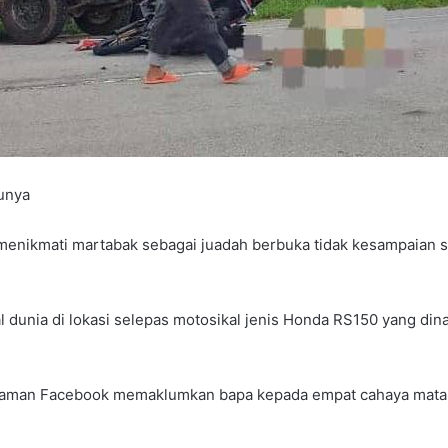
bunya
menikmati martabak sebagai juadah berbuka tidak kesampaian 
unia di lokasi selepas motosikal jenis Honda RS150 yang din
 laman Facebook memaklumkan bapa kepada empat cahaya mata i