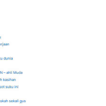
s
erjaan
tu dunia
PN – ahli Muda
ah kasihan
ot suku ini
naskah sekali gus