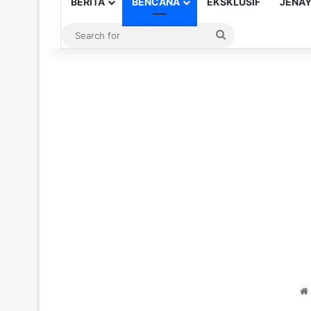
BERITA
BENCANA
EKSKLUSIF
JENA
Search
for