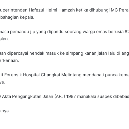
 Superintenden Hafezul Helmi Hamzah ketika dihubungi MG Pe
 bahagian kepala.
masa pemandu jip yang dipandu seorang warga emas berusia 82 
alan.
enaan dipercayai hendak masuk ke simpang kanan jalan lalu dil
erkenaan.
Unit Forensik Hospital Changkat Melintang mendapati punca kem
ya.
1) Akta Pengangkutan Jalan (APJ) 1987 manakala suspek dibebas
bunya