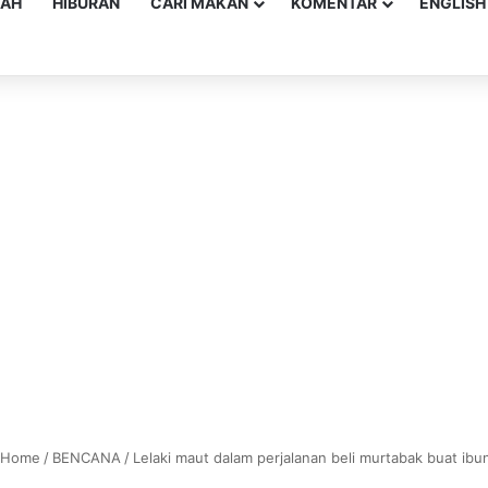
YAH
HIBURAN
CARI MAKAN
KOMENTAR
ENGLISH
Home
/
BENCANA
/
Lelaki maut dalam perjalanan beli murtabak buat ibu