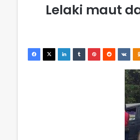
Lelaki maut d
Facebook
X
LinkedIn
Tumblr
Pinterest
Reddit
VKontakte