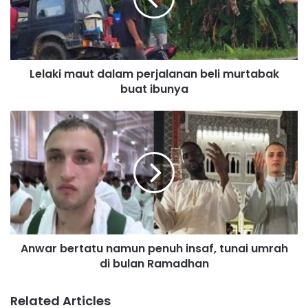
k
i
m
a
u
Lelaki maut dalam perjalanan beli murtabak
t
buat ibunya
d
a
l
A
a
n
m
w
p
a
e
r
r
b
j
e
a
r
l
t
a
Anwar bertatu namun penuh insaf, tunai umrah
a
n
di bulan Ramadhan
t
a
u
n
n
Related Articles
b
a