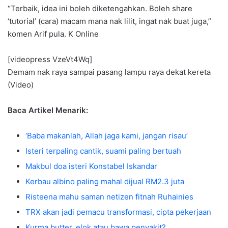
“Terbaik, idea ini boleh diketengahkan. Boleh share
‘tutorial’ (cara) macam mana nak lilit, ingat nak buat juga,”
komen Arif pula. K Online
[videopress VzeVt4Wq]
Demam nak raya sampai pasang lampu raya dekat kereta
(Video)
Baca Artikel Menarik:
‘Baba makanlah, Allah jaga kami, jangan risau’
Isteri terpaling cantik, suami paling bertuah
Makbul doa isteri Konstabel Iskandar
Kerbau albino paling mahal dijual RM2.3 juta
Risteena mahu saman netizen fitnah Ruhainies
TRX akan jadi pemacu transformasi, cipta pekerjaan
Kurma butter, elok atau bawa penyakit?