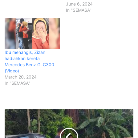
June 6, 2024
In "SEMASA"
Ibu menangis, Zizan
hadiahkan kereta
Mercedes Benz GLC300
(Video)
March 20, 2024
In "SEMASA"
L
e
l
a