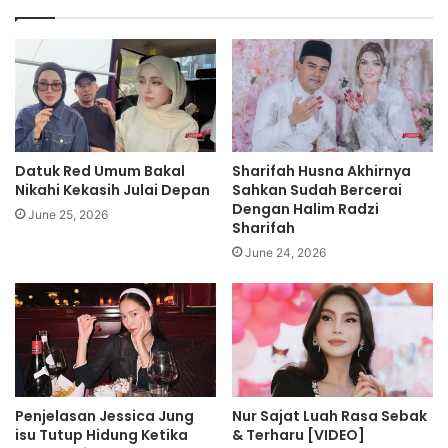
e
m
l
u
i
n
m
p
u
e
r
n
t
u
a
h
Datuk Red Umum Bakal
Sharifah Husna Akhirnya
b
i
Nikahi Kekasih Julai Depan
Sahkan Sudah Bercerai
a
n
Dengan Halim Radzi
June 25, 2026
k
Sharifah
s
b
a
June 24, 2026
u
f
a
,
t
t
i
u
b
n
u
a
n
i
Penjelasan Jessica Jung
Nur Sajat Luah Rasa Sebak
y
u
isu Tutup Hidung Ketika
& Terharu [VIDEO]
a
m