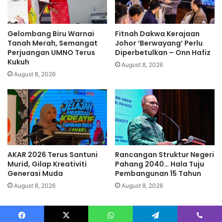
e
t
m
k
b
h
Gelombang Biru Warnai
Fitnah Dakwa Kerajaan
a
a
Tanah Merah, Semangat
Johor ‘Berwayang’ Perlu
k
s
Perjuangan UMNO Terus
Diperbetulkan – Onn Hafiz
m
Kukuh
M
August 8, 2026
a
K
August 8, 2026
t
T
i
m
a
l
a
m
i
AKAR 2026 Terus Santuni
Rancangan Struktur Negeri
n
Murid, Gilap Kreativiti
Pahang 2040… Hala Tuju
i
Generasi Muda
Pembangunan 15 Tahun
August 8, 2026
August 8, 2026