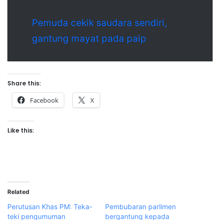
Pemuda cekik saudara sendiri,
gantung mayat pada paip
Share this:
Facebook
X
Like this:
Related
Perutusan Khas PM: Teka-
Pembubaran parlimen
teki pengumuman
bergantung kepada