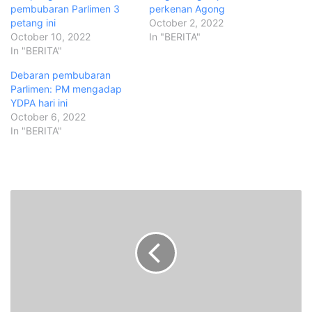
pembubaran Parlimen 3
perkenan Agong
petang ini
October 2, 2022
October 10, 2022
In "BERITA"
In "BERITA"
Debaran pembubaran
Parlimen: PM mengadap
YDPA hari ini
October 6, 2022
In "BERITA"
K
o
m
a
n
d
e
r