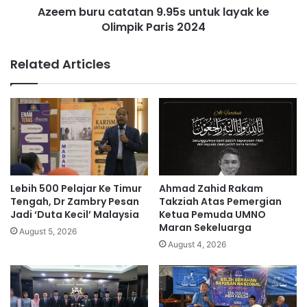
r
Azeem buru catatan 9.95s untuk layak ke
c
u
Olimpik Paris 2024
a
m
t
u
a
Related Articles
r
t
1
a
5
n
t
9
a
.
h
9
u
5
n
s
d
u
Lebih 500 Pelajar Ke Timur
Ahmad Zahid Rakam
i
n
Tengah, Dr Zambry Pesan
Takziah Atas Pemergian
b
t
Jadi ‘Duta Kecil’ Malaysia
Ketua Pemuda UMNO
e
Maran Sekeluarga
u
August 5, 2026
r
k
August 4, 2026
k
l
a
a
s
y
k
a