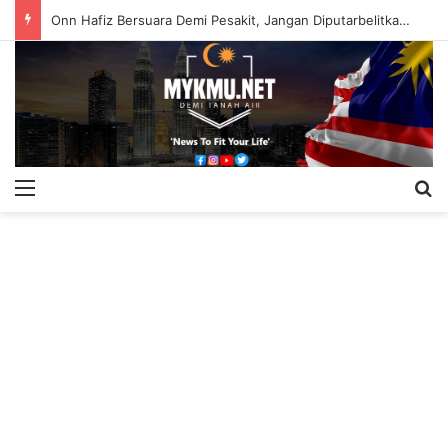
Onn Hafiz Bersuara Demi Pesakit, Jangan Diputarbelitkan – Hasrunizah
Menu
S