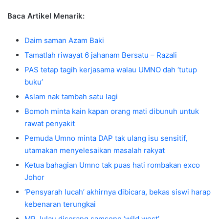
Baca Artikel Menarik:
Daim saman Azam Baki
Tamatlah riwayat 6 jahanam Bersatu – Razali
PAS tetap tagih kerjasama walau UMNO dah ‘tutup
buku’
Aslam nak tambah satu lagi
Bomoh minta kain kapan orang mati dibunuh untuk
rawat penyakit
Pemuda Umno minta DAP tak ulang isu sensitif,
utamakan menyelesaikan masalah rakyat
Ketua bahagian Umno tak puas hati rombakan exco
Johor
‘Pensyarah lucah’ akhirnya dibicara, bekas siswi harap
kebenaran terungkai
MP Julau diserang samseng ‘wild west’