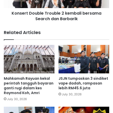
r
D
i
o
p
Konsert Double Trouble 2 kembali bersama
u
a
Search dan Barbarik
b
d
l
a
e
Related Articles
n
T
a
r
j
o
i
u
s
b
b
l
u
e
r
2
u
k
Mahkamah Rayuan kekal
JSJN tumpaskan 3 sindiket
n
e
perintah tangguh bayaran
vape dadah, rampasan
g
m
ganti rugi dalam kes
lebih RM45.6 juta
R
Raymond Koh, Amri
b
July 30, 2026
M
a
July 30, 2026
8
l
,
i