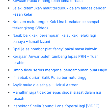
Sewaan Pulau Pinang telah lama terbatal
Lelaki ditemukan maut terduduk dalam tandas dengan
kesan kelar
Netizen malu tengok Kak Lina breakdance sampai
terkangkang (Video)
Nasib baik kaki perempuan, kalau kaki lelaki lagi
bahaya – Ismail Izzani
Opai jelas nombor plat ‘fancy’ pakai masa kahwin
Kerajaan Anwar boleh tumbang lepas PRN – Tuan
Ibrahim
Umno tidak serius mengenai pengampunan buat Najib
Ini sebab durian Balik Pulau bermutu tinggi
Asyik muka dia sahaja – Hairul Azreen
Mahathir juga tidak terlepas disoal siasat dalam isu
rasuah
Inspektor Sheila ‘sound’ Lans Koperal lagi [VIDEO]