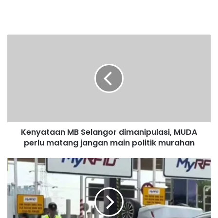
K
e
n
y
a
t
a
a
n
Kenyataan MB Selangor dimanipulasi, MUDA
M
perlu matang jangan main politik murahan
B
S
e
T
l
u
a
l
n
a
g
r
o
H