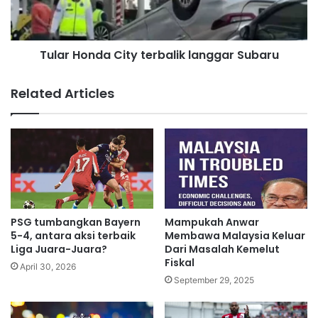
r
o
d
n
i
d
m
Tular Honda City terbalik langgar Subaru
a
a
C
n
i
Related Articles
i
t
p
y
u
t
l
e
a
r
s
b
i
a
,
l
M
i
PSG tumbangkan Bayern
Mampukah Anwar
U
k
5-4, antara aksi terbaik
Membawa Malaysia Keluar
D
l
Liga Juara-Juara?
Dari Masalah Kemelut
A
Fiskal
a
April 30, 2026
p
n
September 29, 2025
e
g
r
g