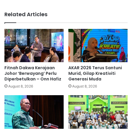
c
i
a
b
Related Articles
M
e
e
r
l
i
a
t
y
a
u
h
t
u
a
m
k
a
Fitnah Dakwa Kerajaan
AKAR 2026 Terus Santuni
p
h
Johor ‘Berwayang’ Perlu
Murid, Gilap Kreativiti
u
k
Diperbetulkan – Onn Hafiz
Generasi Muda
a
a
August 8, 2026
August 8, 2026
s
m
h
a
a
h
t
,
i
N
t
u
e
r