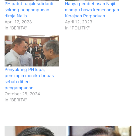
PH patut tunjuk solidariti
Hanya pembebasan Najib
sokong pengampunan
mampu bawa kemenangan
diraja Najib
Kerajaan Perpaduan
April 12, 2023
April 12, 2023
In "BERITA"
In "POLITIK"
Penyokong PH lupa,
pemimpin mereka bebas
sebab diberi
pengampunan.
October 28, 2024
In "BERITA"
T
i