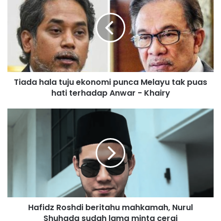
a
d
a
h
a
l
a
Tiada hala tuju ekonomi punca Melayu tak puas
t
hati terhadap Anwar - Khairy
u
j
u
H
e
a
k
f
o
i
n
d
o
z
m
R
i
o
p
s
u
Hafidz Roshdi beritahu mahkamah, Nurul
h
n
Shuhada sudah lama minta cerai
d