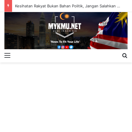
Kesihatan Rakyat Bukan Bahan Politik, Jangan Salahkan Onn Hafiz – Haslinda Salleh
Menu
S