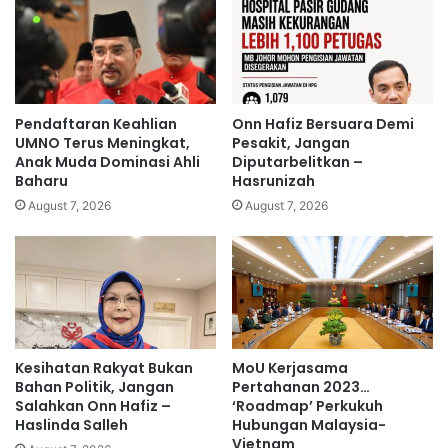
t
h
e
t
r
i
a
n
n
d
g
a
Pendaftaran Keahlian
Onn Hafiz Bersuara Demi
a
k
UMNO Terus Meningkat,
Pesakit, Jangan
n
a
Anak Muda Dominasi Ahli
Diputarbelitkan –
t
Baharu
Hasrunizah
n
a
I
August 7, 2026
August 7, 2026
n
s
p
l
a
a
p
m
e
o
g
f
u
o
Kesihatan Rakyat Bukan
MoU Kerjasama
a
b
Bahan Politik, Jangan
Pertahanan 2023…
m
i
Salahkan Onn Hafiz –
‘Roadmap’ Perkukuh
a
Haslinda Salleh
Hubungan Malaysia-
-
Vietnam