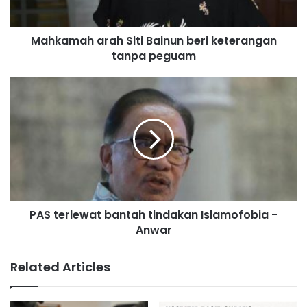
h
a
Mahkamah arah Siti Bainun beri keterangan
r
tanpa peguam
a
h
S
P
i
A
t
S
i
t
B
e
a
r
i
l
n
e
u
w
n
PAS terlewat bantah tindakan Islamofobia -
a
b
Anwar
t
e
b
r
a
Related Articles
i
n
k
t
e
a