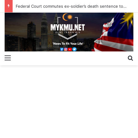
Federal Court commutes ex-soldier’s death sentence to 40 years
Menu
S