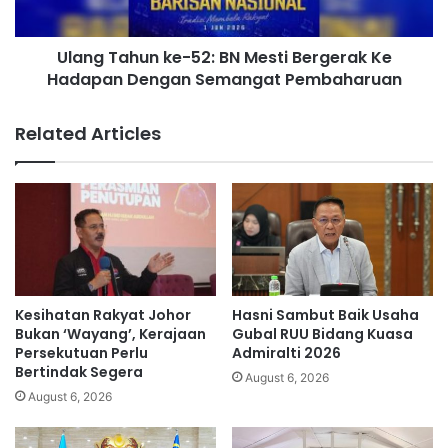
k
h
i
u
l
Ulang Tahun ke-52: BN Mesti Bergerak Ke
n
a
Hadapan Dengan Semangat Pembaharuan
k
n
e
M
-
Related Articles
a
5
n
2
f
:
a
B
a
N
t
M
k
e
a
s
n
t
Kesihatan Rakyat Johor
Hasni Sambut Baik Usaha
P
i
Bukan ‘Wayang’, Kerajaan
Gubal RUU Bidang Kuasa
e
B
Persekutuan Perlu
Admiralti 2026
r
Bertindak Segera
e
August 6, 2026
s
r
August 6, 2026
i
g
d
e