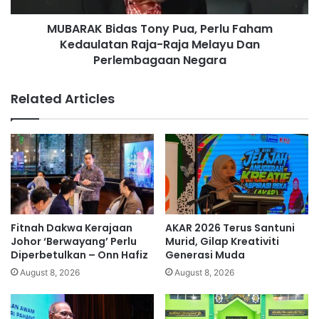
a
i
r
MUBARAK Bidas Tony Pua, Perlu Faham
d
M
Kedaulatan Raja-Raja Melayu Dan
a
e
s
Perlembagaan Negara
n
T
i
o
Related Articles
n
n
g
y
g
P
a
u
l
a
D
,
u
P
n
e
i
r
Fitnah Dakwa Kerajaan
AKAR 2026 Terus Santuni
a
l
Johor ‘Berwayang’ Perlu
Murid, Gilap Kreativiti
,
u
Diperbetulkan – Onn Hafiz
Generasi Muda
A
F
August 8, 2026
August 8, 2026
h
a
m
h
a
a