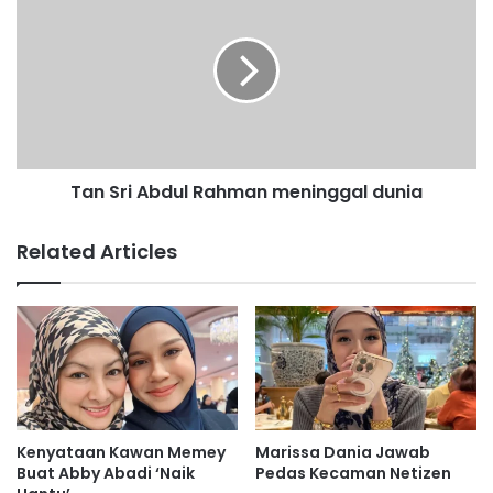
i
a
t
n
a
S
r
r
i
i
k
A
s
b
o
d
k
Tan Sri Abdul Rahman meninggal dunia
u
o
l
n
R
Related Articles
g
a
a
h
n
m
t
a
e
n
r
m
h
e
a
n
d
i
Kenyataan Kawan Memey
Marissa Dania Jawab
a
n
Buat Abby Abadi ‘Naik
Pedas Kecaman Netizen
p
g