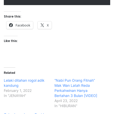
Share this:
Facebook
X
Like this:
Related
Lelaki ditahan rogol adik
“Nabi Pun Orang Fitnah”
kandung
Mak Wan Latah Reda
February 1, 2022
Perkahwinan Hanya
In "JENAYAH"
Bertahan 3 Bulan [VIDEO]
April 23, 2022
In "HIBURAN"