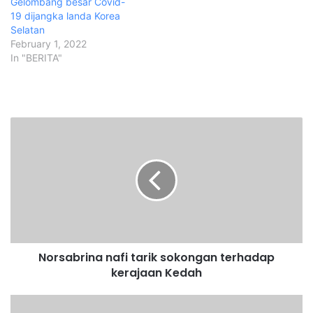
Gelombang besar Covid-
19 dijangka landa Korea
Selatan
February 1, 2022
In "BERITA"
N
o
r
s
a
b
r
i
n
Norsabrina nafi tarik sokongan terhadap
a
kerajaan Kedah
n
a
f
T