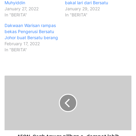
Muhyiddin
bakal lari dari Bersatu
January 27, 2022
January 29, 2022
In "BERITA"
In "BERITA"
Dakwaan Warisan rampas
bekas Pengerusi Bersatu
Johor buat Bersatu berang
February 17, 2022
In "BERITA"
A
E
O
N
,
G
r
a
b