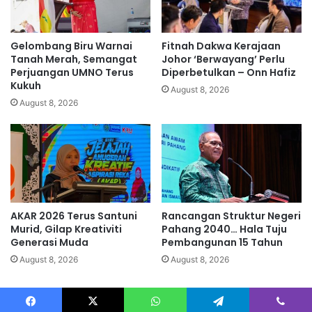
b
S
i
m
h
e
Gelombang Biru Warnai
Fitnah Dakwa Kerajaan
m
n
Tanah Merah, Semangat
Johor ‘Berwayang’ Perlu
e
a
Perjuangan UMNO Terus
Diperbetulkan – Onn Hafiz
n
Kukuh
n
August 8, 2026
a
g
August 8, 2026
r
1
i
k
k
e
r
u
s
i
AKAR 2026 Terus Santuni
Rancangan Struktur Negeri
,
Murid, Gilap Kreativiti
Pahang 2040… Hala Tuju
4
Generasi Muda
Pembangunan 15 Tahun
k
August 8, 2026
August 8, 2026
e
r
u
s