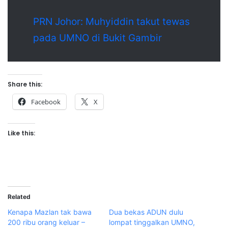
PRN Johor: Muhyiddin takut tewas
pada UMNO di Bukit Gambir
Share this:
Facebook
X
Like this:
Related
Kenapa Mazlan tak bawa
Dua bekas ADUN dulu
200 ribu orang keluar –
lompat tinggalkan UMNO,