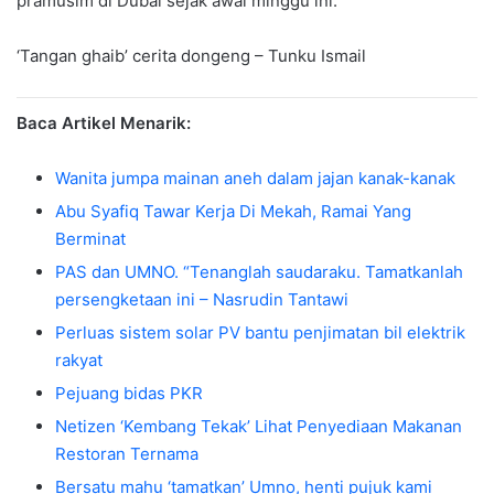
pramusim di Dubai sejak awal minggu ini.
‘Tangan ghaib’ cerita dongeng – Tunku Ismail
Baca Artikel Menarik:
Wanita jumpa mainan aneh dalam jajan kanak-kanak
Abu Syafiq Tawar Kerja Di Mekah, Ramai Yang
Berminat
PAS dan UMNO. “Tenanglah saudaraku. Tamatkanlah
persengketaan ini – Nasrudin Tantawi
Perluas sistem solar PV bantu penjimatan bil elektrik
rakyat
Pejuang bidas PKR
Netizen ‘Kembang Tekak’ Lihat Penyediaan Makanan
Restoran Ternama
Bersatu mahu ‘tamatkan’ Umno, henti pujuk kami