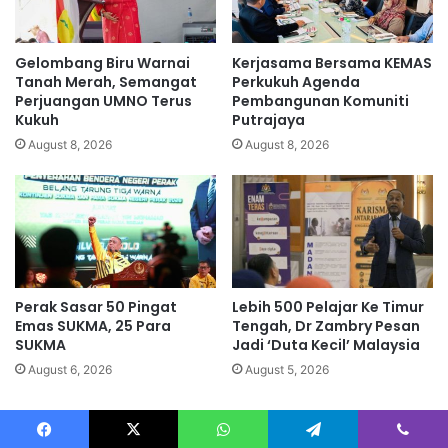
u
z
h
a
a
l
Gelombang Biru Warnai
Kerjasama Bersama KEMAS
n
a
Tanah Merah, Semangat
Perkukuh Agenda
l
t
Perjuangan UMNO Terus
Pembangunan Komuniti
a
Kukuh
Putrajaya
a
k
s
August 8, 2026
August 8, 2026
u
p
a
e
k
n
s
a
i
n
l
g
u
g
Perak Sasar 50 Pingat
Lebih 500 Pelajar Ke Timur
c
u
Emas SUKMA, 25 Para
Tengah, Dr Zambry Pesan
a
h
SUKMA
Jadi ‘Duta Kecil’ Malaysia
h
a
b
August 6, 2026
August 5, 2026
n
e
p
r
i
s
n