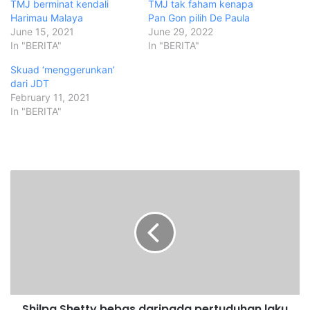
TMJ berminat kendali
TMJ tak faham kenapa
Harimau Malaya
Pan Gon pilih De Paula
June 15, 2021
June 29, 2022
In "BERITA"
In "BERITA"
Skuad ‘menggerunkan’
dari JDT
February 11, 2021
In "BERITA"
S
h
i
l
p
a
S
h
e
Shilpa Shetty bebas daripada pertuduhan laku
t