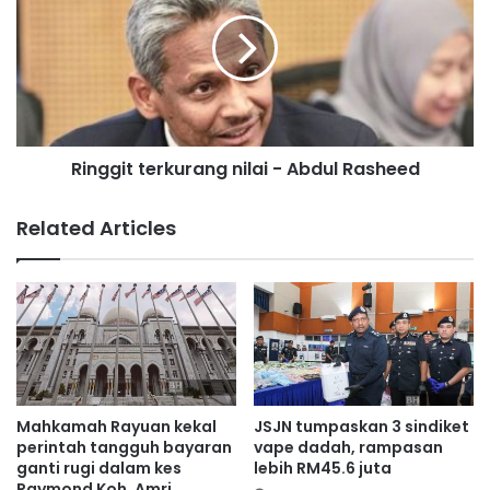
c
n
a
g
t
g
a
i
n
t
s
t
e
e
n
Ringgit terkurang nilai - Abdul Rasheed
r
j
k
a
u
Related Articles
t
r
a
a
G
n
a
g
z
n
a
i
d
l
i
a
i
i
Mahkamah Rayuan kekal
JSJN tumpaskan 3 sindiket
s
-
perintah tangguh bayaran
vape dadah, rampasan
y
A
ganti rugi dalam kes
lebih RM45.6 juta
t
Raymond Koh, Amri
b