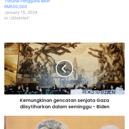
Tribunal Pengguna lebih
RM500,000
January 15, 2024
In "JENAYAH"
K
e
m
u
n
g
k
i
n
Kemungkinan gencatan senjata Gaza
a
diisytiharkan dalam seminggu - Biden
n
g
e
R
n
i