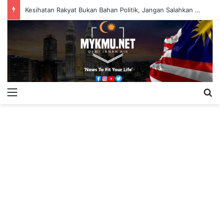
Kesihatan Rakyat Bukan Bahan Politik, Jangan Salahkan Onn Hafiz – Haslinda Salleh
Menu
S