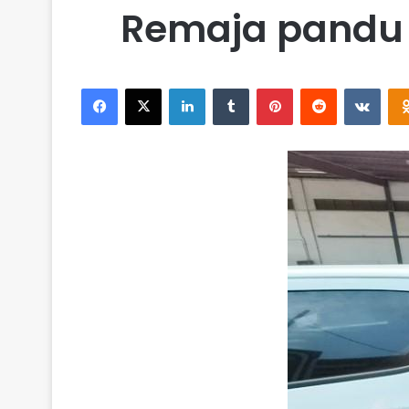
Remaja pandu 
Facebook
X
LinkedIn
Tumblr
Pinterest
Reddit
VKontakte