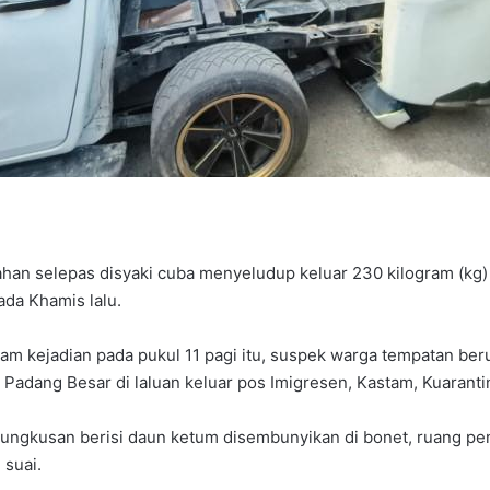
an selepas disyaki cuba menyeludup keluar 230 kilogram (kg)
pada Khamis lalu.
lam kejadian pada pukul 11 pagi itu, suspek warga tempatan ber
adang Besar di laluan keluar pos Imigresen, Kastam, Kuaranti
bungkusan berisi daun ketum disembunyikan di bonet, ruang p
 suai.