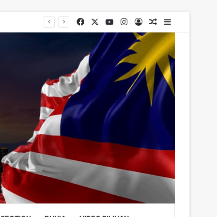
Facebook
X
YouTube
Instagram
Log In
Random Article
Sidebar