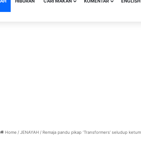
YAH
HIBURAN
CARI MAKAN
KOMENTAR
ENGLISH
Home
/
JENAYAH
/
Remaja pandu pikap ‘Transformers’ seludup ketum