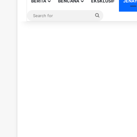
BERITA
BENCANA
EKSKLUSIF
JENA
Search
for