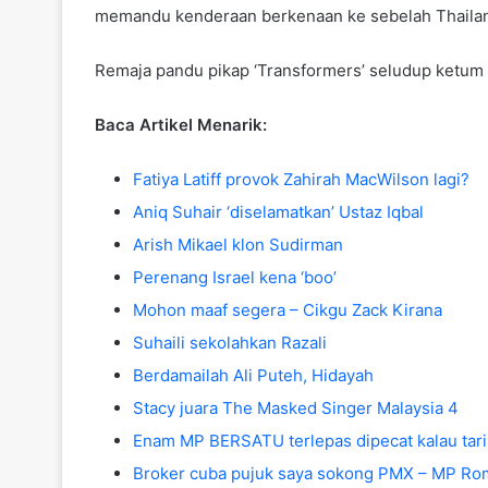
memandu kenderaan berkenaan ke sebelah Thailan
Remaja pandu pikap ‘Transformers’ seludup ketum
Baca Artikel Menarik:
Fatiya Latiff provok Zahirah MacWilson lagi?
Aniq Suhair ‘diselamatkan’ Ustaz Iqbal
Arish Mikael klon Sudirman
Perenang Israel kena ‘boo’
Mohon maaf segera – Cikgu Zack Kirana
Suhaili sekolahkan Razali
Berdamailah Ali Puteh, Hidayah
Stacy juara The Masked Singer Malaysia 4
Enam MP BERSATU terlepas dipecat kalau tari
Broker cuba pujuk saya sokong PMX – MP Ro