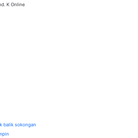
d. K Online
k balik sokongan
mpin