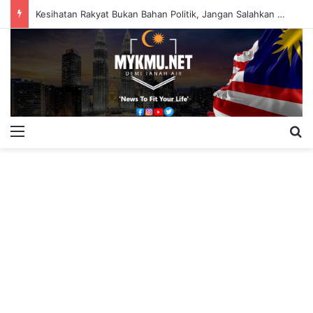
Kesihatan Rakyat Bukan Bahan Politik, Jangan Salahkan Onn Hafiz – Haslinda Salleh
Menu
S