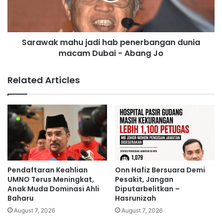
n
k
g
m
a
a
n
Sarawak mahu jadi hab penerbangan dunia
h
b
macam Dubai - Abang Jo
u
e
j
r
a
Related Articles
a
d
s
i
M
h
a
a
d
b
a
p
n
e
i
n
-
e
Pendaftaran Keahlian
Onn Hafiz Bersuara Demi
A
r
UMNO Terus Meningkat,
Pesakit, Jangan
k
b
Anak Muda Dominasi Ahli
Diputarbelitkan –
m
Baharu
Hasrunizah
a
a
n
August 7, 2026
August 7, 2026
l
g