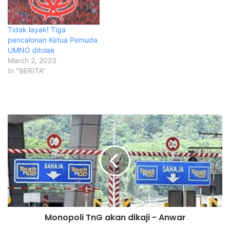
Tidak layak! Tiga
pencalonan Ketua Pemuda
UMNO ditolak
March 2, 2023
In "BERITA"
M
o
n
o
p
o
l
i
T
Monopoli TnG akan dikaji - Anwar
n
G