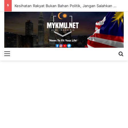
Kesihatan Rakyat Bukan Bahan Politik, Jangan Salahkan Onn Hafiz – Haslinda Salleh
Menu
S