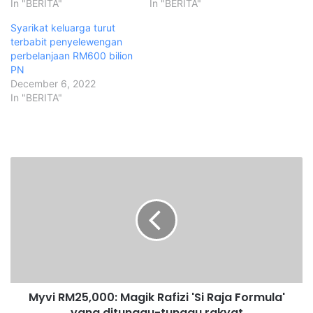
In "BERITA"
In "BERITA"
Syarikat keluarga turut
terbabit penyelewengan
perbelanjaan RM600 bilion
PN
December 6, 2022
In "BERITA"
M
y
v
i
R
M
2
5
,
Myvi RM25,000: Magik Rafizi 'Si Raja Formula'
0
yang ditunggu-tunggu rakyat
0