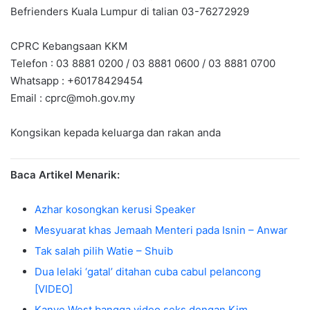
Befrienders Kuala Lumpur di talian 03-76272929
CPRC Kebangsaan KKM
Telefon : 03 8881 0200 / 03 8881 0600 / 03 8881 0700
Whatsapp : +60178429454
Email :
cprc@moh.gov.my
Kongsikan kepada keluarga dan rakan anda
Baca Artikel Menarik:
Azhar kosongkan kerusi Speaker
Mesyuarat khas Jemaah Menteri pada Isnin – Anwar
Tak salah pilih Watie – Shuib
Dua lelaki ‘gatal’ ditahan cuba cabul pelancong
[VIDEO]
Kanye West bangga video seks dengan Kim