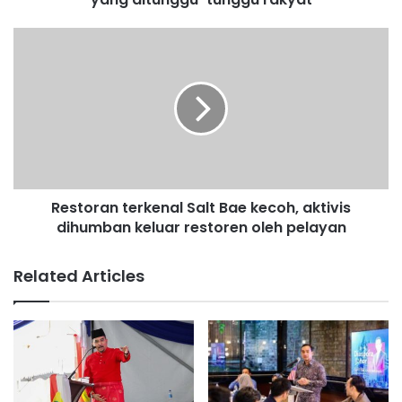
0
:
R
M
e
a
s
g
t
i
o
k
r
R
a
a
n
f
t
i
Restoran terkenal Salt Bae kecoh, aktivis
e
z
dihumban keluar restoren oleh pelayan
r
i
k
'
e
Related Articles
S
n
i
a
R
l
a
S
j
a
a
l
F
t