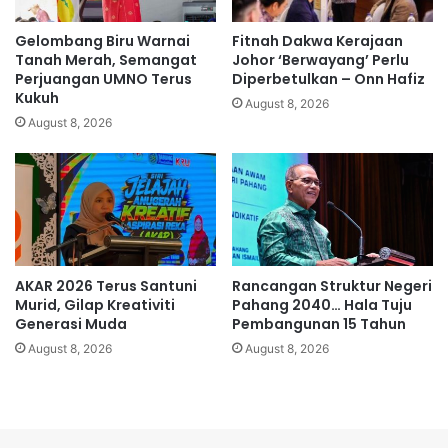
o
B
r
a
Gelombang Biru Warnai
Fitnah Dakwa Kerajaan
m
e
Tanah Merah, Semangat
Johor ‘Berwayang’ Perlu
u
k
Perjuangan UMNO Terus
Diperbetulkan – Onn Hafiz
l
Kukuh
e
August 8, 2026
a
c
August 8, 2026
'
o
y
h
a
,
n
a
g
k
d
t
i
i
AKAR 2026 Terus Santuni
Rancangan Struktur Negeri
t
v
Murid, Gilap Kreativiti
Pahang 2040… Hala Tuju
u
i
Generasi Muda
Pembangunan 15 Tahun
n
s
g
August 8, 2026
August 8, 2026
d
g
i
u
h
-
u
t
m