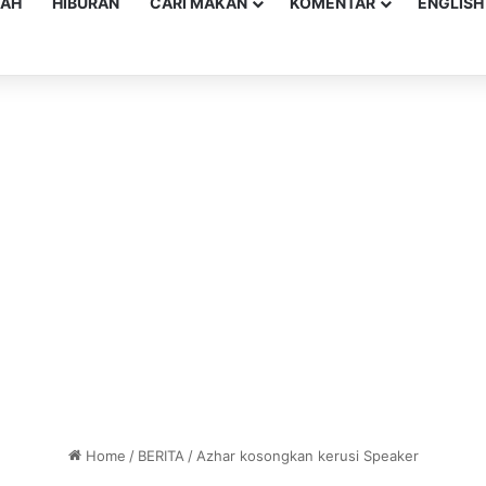
YAH
HIBURAN
CARI MAKAN
KOMENTAR
ENGLISH
Home
/
BERITA
/
Azhar kosongkan kerusi Speaker