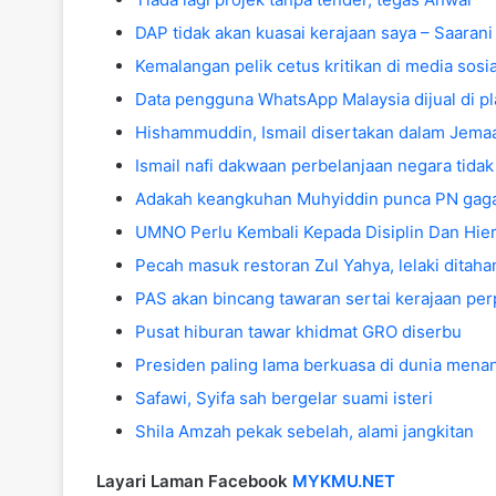
DAP tidak akan kuasai kerajaan saya – Saarani
Kemalangan pelik cetus kritikan di media sosia
Data pengguna WhatsApp Malaysia dijual di p
Hishammuddin, Ismail disertakan dalam Jema
Ismail nafi dakwaan perbelanjaan negara tidak
Adakah keangkuhan Muhyiddin punca PN gaga
UMNO Perlu Kembali Kepada Disiplin Dan Hiera
Pecah masuk restoran Zul Yahya, lelaki ditaha
PAS akan bincang tawaran sertai kerajaan pe
Pusat hiburan tawar khidmat GRO diserbu
Presiden paling lama berkuasa di dunia menang
Safawi, Syifa sah bergelar suami isteri
Shila Amzah pekak sebelah, alami jangkitan
Layari Laman Facebook
MYKMU.NET