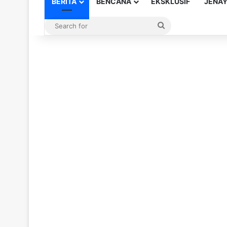
BERITA
BENCANA
EKSKLUSIF
JENA
Search
for