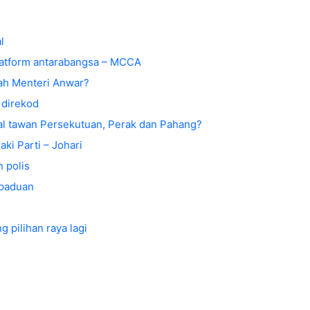
l
latform antarabangsa – MCCA
ah Menteri Anwar?
 direkod
l tawan Persekutuan, Perak dan Pahang?
ki Parti – Johari
n polis
rpaduan
 pilihan raya lagi