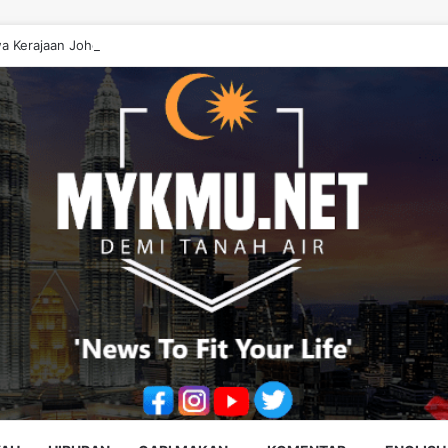
a Kerajaan Johor ‘Berwayang’ Perlu Diperbetulkan – Onn Hafiz