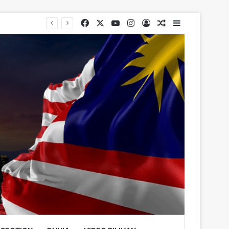
Facebook
X
YouTube
Instagram
Log In
Random Article
Sidebar