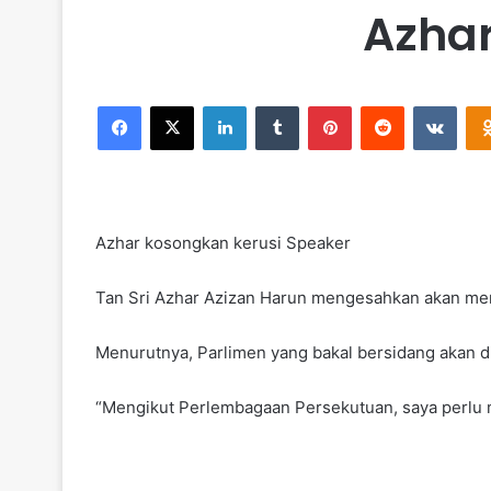
Azhar
Facebook
X
LinkedIn
Tumblr
Pinterest
Reddit
VKontakte
Azhar kosongkan kerusi Speaker
Tan Sri Azhar Azizan Harun mengesahkan akan m
Menurutnya, Parlimen yang bakal bersidang akan d
“Mengikut Perlembagaan Persekutuan, saya perlu