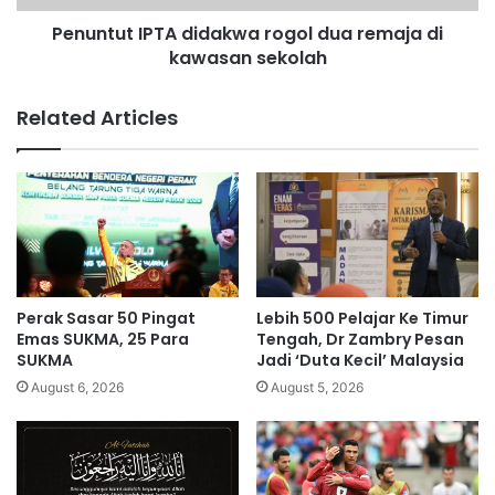
i
I
l
Penuntut IPTA didakwa rogol dua remaja di
P
i
kawasan sekolah
T
o
A
n
d
Related Articles
R
i
e
d
s
a
i
k
d
w
e
a
n
r
c
o
e
g
Perak Sasar 50 Pingat
Lebih 500 Pelajar Ke Timur
,
o
Emas SUKMA, 25 Para
Tengah, Dr Zambry Pesan
k
l
SUKMA
Jadi ‘Duta Kecil’ Malaysia
e
d
August 6, 2026
August 5, 2026
r
u
a
a
j
r
a
e
a