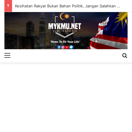
Kesihatan Rakyat Bukan Bahan Politik, Jangan Salahkan Onn Hafiz – Haslinda Salleh
Menu
S