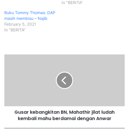
In "BERITA"
Buku Tommy Thomas: DAP
masih membisu – Najib
February 5, 2021
In "BERITA"
G
u
s
a
r
k
e
b
a
Gusar kebangkitan BN, Mahathir jilat ludah
n
kembali mahu berdamai dengan Anwar
g
k