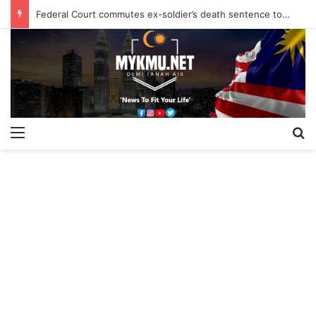
Federal Court commutes ex-soldier’s death sentence to 40 years
Menu
S