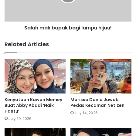
r
m
e
a
k
k
a
b
y
Salah mak bapak bagi lampu hijau!
a
a
p
n
a
Related Articles
g
k
b
b
e
a
r
g
u
i
s
l
i
a
a
m
4
p
Kenyataan Kawan Memey
Marissa Dania Jawab
0
u
Buat Abby Abadi ‘Naik
Pedas Kecaman Netizen
t
h
Hantu’
July 14, 2026
a
i
July 19, 2026
h
j
u
a
n
u