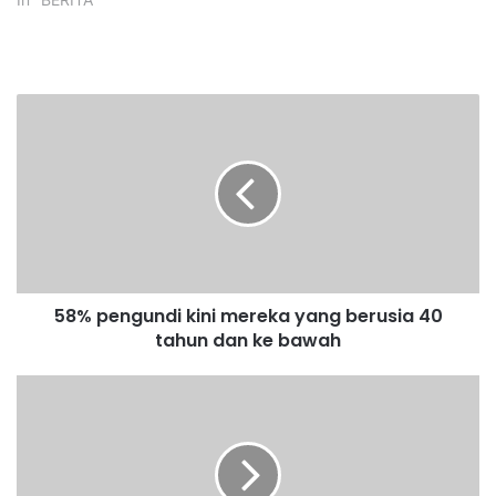
5
8
%
p
e
n
g
u
n
58% pengundi kini mereka yang berusia 40
d
tahun dan ke bawah
i
k
i
S
n
a
i
l
m
a
e
h