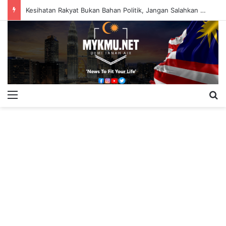
Kesihatan Rakyat Bukan Bahan Politik, Jangan Salahkan Onn Hafiz – Haslinda Salleh
Menu
S