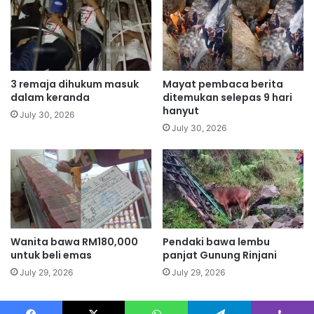
m
a
a
n
P
K
N
D
,
N
M
K
3 remaja dihukum masuk
Mayat pembaca berita
N
,
dalam keranda
ditemukan selepas 9 hari
H
s
hanyut
July 30, 2026
a
a
July 30, 2026
d
r
a
a
p
n
i
a
P
h
R
l
N
i
-
Wanita bawa RM180,000
Pendaki bawa lembu
e
untuk beli emas
panjat Gunung Rinjani
A
k
b
o
July 29, 2026
July 29, 2026
R
n
a
o
u