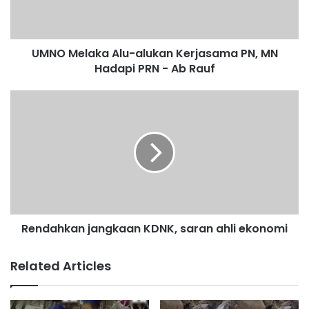
l
a
k
UMNO Melaka Alu-alukan Kerjasama PN, MN
a
Hadapi PRN - Ab Rauf
A
l
u
R
-
e
a
n
l
d
u
a
k
h
a
k
n
a
K
n
e
Rendahkan jangkaan KDNK, saran ahli ekonomi
j
r
a
j
n
Related Articles
a
g
s
k
a
a