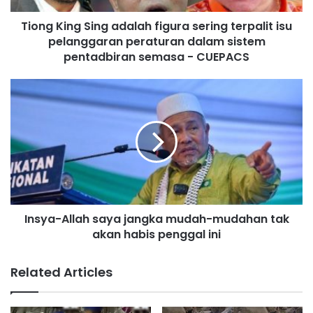
g
Tiong King Sing adalah figura sering terpalit isu
S
pelanggaran peraturan dalam sistem
i
n
pentadbiran semasa - CUEPACS
g
a
I
d
n
a
s
l
y
a
a
h
-
f
A
i
l
g
l
u
Insya-Allah saya jangka mudah-mudahan tak
a
r
akan habis penggal ini
h
a
s
s
a
Related Articles
e
y
r
a
i
j