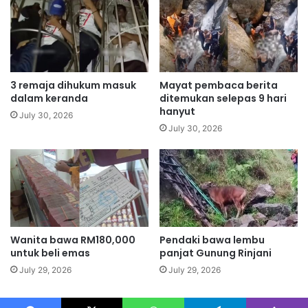
n
a
g
n
t
g
e
k
r
a
p
m
3 remaja dihukum masuk
Mayat pembaca berita
a
u
dalam keranda
ditemukan selepas 9 hari
l
d
hanyut
July 30, 2026
i
a
July 30, 2026
t
h
i
-
s
m
u
u
p
d
e
a
l
h
a
Wanita bawa RM180,000
Pendaki bawa lembu
a
n
untuk beli emas
panjat Gunung Rinjani
n
g
t
July 29, 2026
July 29, 2026
g
a
a
k