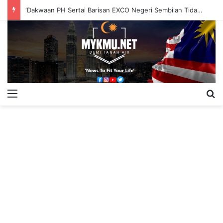
‘Dakwaan PH Sertai Barisan EXCO Negeri Sembilan Tidak Berasas’
Menu
S