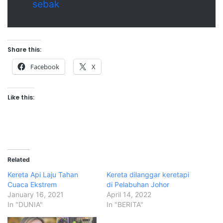
sebak
Share this:
Facebook
X
Like this:
Related
Kereta Api Laju Tahan
Kereta dilanggar keretapi
Cuaca Ekstrem
di Pelabuhan Johor
January 16, 2021
April 14, 2022
In "DUNIA"
In "BERITA"