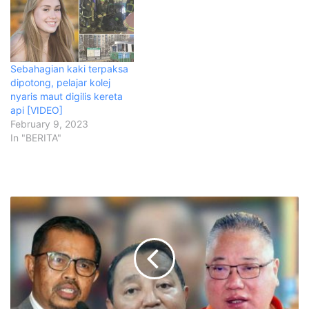
Sebahagian kaki terpaksa
dipotong, pelajar kolej
nyaris maut digilis kereta
api [VIDEO]
February 9, 2023
In "BERITA"
T
i
o
n
g
K
i
n