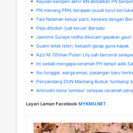
Kejutan kempen akhir BN akibatkan PN berput
PN menang PRN, kerajaan pusat turut bertuka
Faiz Na’aman keluar parti, kecewa dengan Ber
Peja dituduh ‘jual kerusi’ Bersatu
Jasmine Suraya redha dikecam gayakan gaun 
Suami tetak isteri, kekasih gelap guna kapak
Aziz M. OSman Puteri Lily sah bercerai selepa
Ini sebab mengapa ceramah PH tampil adik San
Ibu tunggal, warga emas, pasangan baru berk
Penyandang DUN Machang Bubuk ‘tumbang’ ke
Amirudin kena ‘sembur’ selepas ceramah perp
Layari Laman Facebook
MYKMU.NET