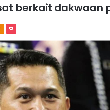
sat berkait dakwaan pi
Odnoklassniki
Pocket