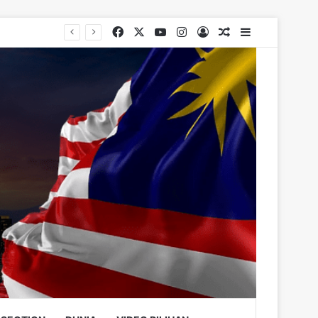
Facebook
X
YouTube
Instagram
Log In
Random Article
Sidebar