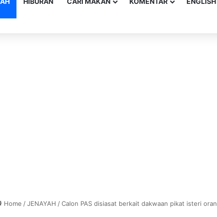
YAH
HIBURAN
CARI MAKAN
KOMENTAR
ENGLISH
Home
/
JENAYAH
/
Calon PAS disiasat berkait dakwaan pikat isteri ora