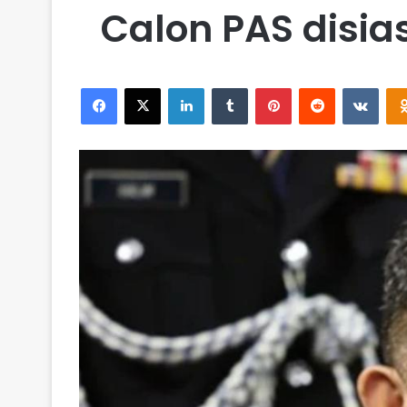
Calon PAS disia
Facebook
X
LinkedIn
Tumblr
Pinterest
Reddit
VKontakte