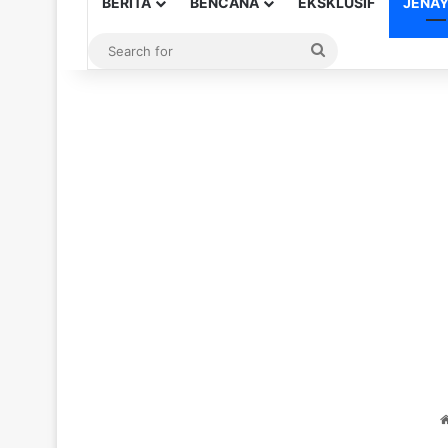
BERITA
BENCANA
EKSKLUSIF
JENA
Search
for