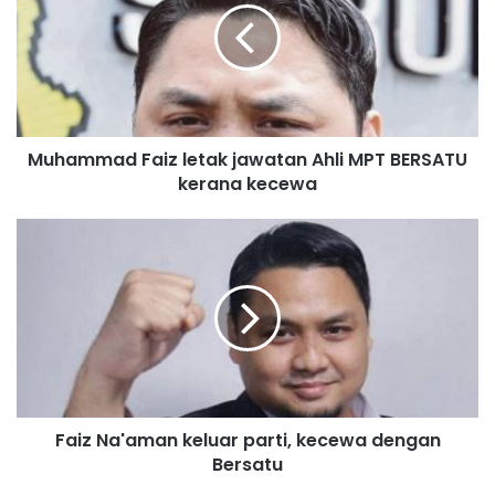
a
m
m
a
d
F
Muhammad Faiz letak jawatan Ahli MPT BERSATU
a
kerana kecewa
i
z
l
F
e
a
t
i
a
z
k
N
j
a
a
'
w
a
a
m
t
Faiz Na'aman keluar parti, kecewa dengan
a
a
Bersatu
n
n
k