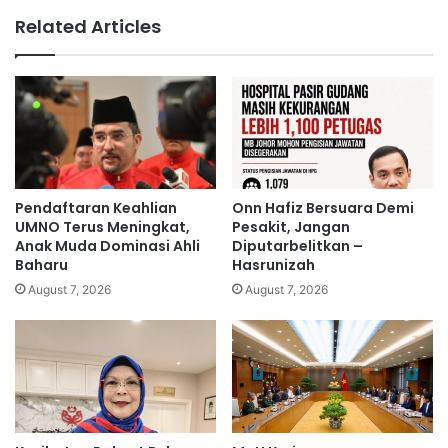
A
e
Related Articles
h
l
l
u
i
a
M
r
P
p
T
a
B
r
E
t
R
i
Pendaftaran Keahlian
Onn Hafiz Bersuara Demi
S
,
UMNO Terus Meningkat,
Pesakit, Jangan
A
k
Anak Muda Dominasi Ahli
Diputarbelitkan –
T
Baharu
Hasrunizah
e
U
c
August 7, 2026
August 7, 2026
k
e
e
w
r
a
a
d
n
e
a
n
k
g