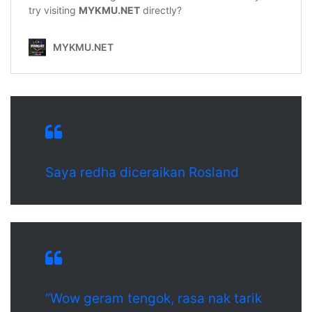
Saya redha diceraikan Rosland
“Wow geram tengok, rasa nak tarik