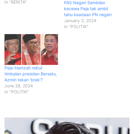
In "BERITA"
PAS Negeri Sembilan
kecewa Peja tak ambil
tahu keadaan PN negeri
January 3, 2024
In "POLITIK"
Peja-Hamzah rebut
timbalan presiden Bersatu,
Azmin tekan ‘brek’?
June 28, 2024
In "POLITIK"
M
u
h