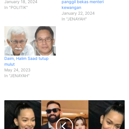
January 18, 2024
panggil bekas menteri
In "POLITIK"
kewangan
January 22, 2024
In "JENAYAH"
Daim, Halim Saad tutup
mulut
May 24, 2023
In "JENAYAH"
A
z
i
r
a