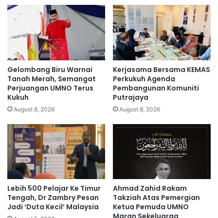
a
e
h
l
a
g
i
c
Gelombang Biru Warnai
Kerjasama Bersama KEMAS
a
Tanah Merah, Semangat
Perkukuh Agenda
r
Perjuangan UMNO Terus
Pembangunan Komuniti
Kukuh
Putrajaya
i
m
August 8, 2026
August 8, 2026
a
k
a
n
,
k
e
Lebih 500 Pelajar Ke Timur
Ahmad Zahid Rakam
r
Tengah, Dr Zambry Pesan
Takziah Atas Pemergian
a
Jadi ‘Duta Kecil’ Malaysia
Ketua Pemuda UMNO
j
Maran Sekeluarga