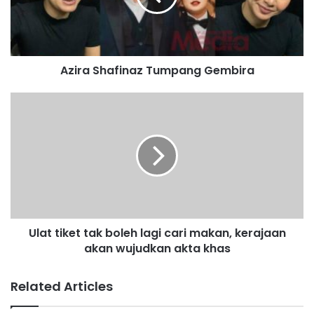
S
h
a
f
Azira Shafinaz Tumpang Gembira
i
n
a
U
z
l
T
a
u
t
m
t
p
i
a
k
n
e
g
t
Ulat tiket tak boleh lagi cari makan, kerajaan
G
t
e
akan wujudkan akta khas
a
m
k
b
b
Related Articles
i
o
r
l