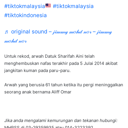
#tiktokmalaysia
#tiktokmalaysia
#tiktokindonesia
♬ original sound – 𝒿𝒾𝓂𝓂𝓎 𝓂𝑜𝒽𝒹 𝓃𝑜𝓇 – 𝒿𝒾𝓂𝓂𝓎
𝓂𝑜𝒽𝒹 𝓃𝑜𝓇
Untuk rekod, arwah Datuk Sharifah Aini telah
menghembuskan nafas terakhir pada 5 Julai 2014 akibat
jangkitan kuman pada paru-paru.
Arwah yang berusia 61 tahun ketika itu pergi meninggalkan
seorang anak bernama Aliff Omar
Jika anda mengalami kemurungan dan tekanan hubungi:
MHPSS di 03-29359935 atau 014-3223392