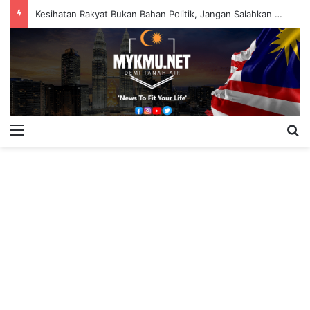
Kesihatan Rakyat Bukan Bahan Politik, Jangan Salahkan Onn Hafiz – Haslinda Salleh
Menu
S