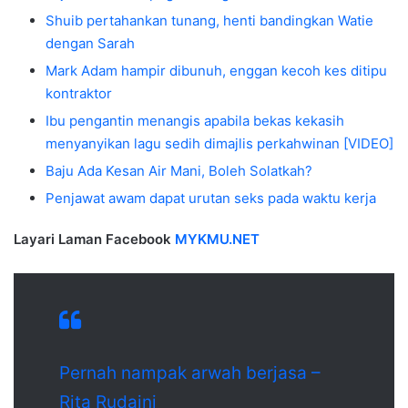
Shuib pertahankan tunang, henti bandingkan Watie
dengan Sarah
Mark Adam hampir dibunuh, enggan kecoh kes ditipu
kontraktor
Ibu pengantin menangis apabila bekas kekasih
menyanyikan lagu sedih dimajlis perkahwinan [VIDEO]
Baju Ada Kesan Air Mani, Boleh Solatkah?
Penjawat awam dapat urutan seks pada waktu kerja
Layari Laman Facebook
MYKMU.NET
Pernah nampak arwah berjasa –
Rita Rudaini