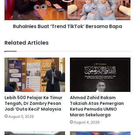
M
n
a
i
i
e
n
s
Ruhainies Buat ‘Trend TikTok’ Bersama Bapa
’
B
S
u
e
a
Related Articles
l
t
a
‘
m
T
a
r
2
e
J
n
a
d
m
T
i
Lebih 500 Pelajar Ke Timur
Ahmad Zahid Rakam
k
Tengah, Dr Zambry Pesan
Takziah Atas Pemergian
T
Jadi ‘Duta Kecil’ Malaysia
Ketua Pemuda UMNO
Maran Sekeluarga
o
August 5, 2026
k
August 4, 2026
’
B