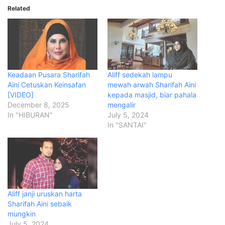
Related
Keadaan Pusara Sharifah
Aliff sedekah lampu
Aini Cetuskan Keinsafan
mewah arwah Sharifah Aini
[VIDEO]
kepada masjid, biar pahala
December 8, 2025
mengalir
In "HIBURAN"
July 5, 2024
In "SANTAI"
Aliff janji uruskan harta
Sharifah Aini sebaik
mungkin
July 5, 2024