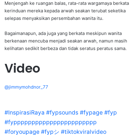
Menjengah ke ruangan balas, rata-rata wargamaya berkata
kerinduan mereka kepada arwah seakan terubat seketika
selepas menyaksikan persembahan wanita itu.
Bagaimanapun, ada juga yang berkata meskipun wanita
berkenaan mencuba menjadi seakan arwah, namun masih
kelihatan sedikit berbeza dan tidak seratus peratus sama.
Video
@jimmymohdnor_77
Show @erinaching__ mmg letop no 1 skg
#InspirasiRaya
#fypsounds
#fypage
#fyp
#fyppppppppppppppppppppppp
#foryoupage
#fypシ
#tiktokviralvideo