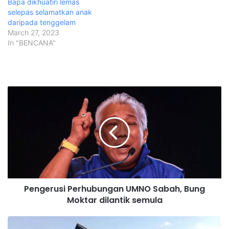
Bapa dikhuatiri lemas
selepas selamatkan anak
daripada tenggelam
March 27, 2023
In "BENCANA"
P
e
n
g
e
r
u
s
i
Pengerusi Perhubungan UMNO Sabah, Bung
P
Moktar dilantik semula
e
r
h
2