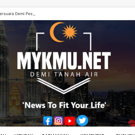
ersuara Demi Pesakit, Jangan Diputarbelitkan – Hasrunizah