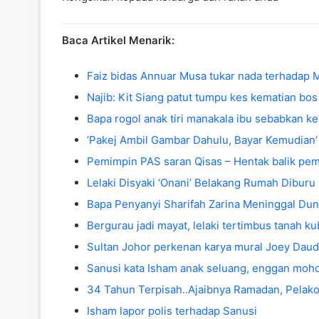
Baca Artikel Menarik:
Faiz bidas Annuar Musa tukar nada terhadap 
Najib: Kit Siang patut tumpu kes kematian bos
Bapa rogol anak tiri manakala ibu sebabkan 
‘Pakej Ambil Gambar Dahulu, Bayar Kemudian’
Pemimpin PAS saran Qisas – Hentak balik pe
Lelaki Disyaki ‘Onani’ Belakang Rumah Diburu 
Bapa Penyanyi Sharifah Zarina Meninggal Duni
Bergurau jadi mayat, lelaki tertimbus tanah ku
Sultan Johor perkenan karya mural Joey Daud
Sanusi kata Isham anak seluang, enggan moh
34 Tahun Terpisah..Ajaibnya Ramadan, Pelak
Isham lapor polis terhadap Sanusi