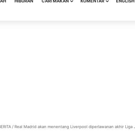
YAH
HIBURAN
CARI MAKAN
KOMENTAR
ENGLISH
BERITA
/
Real Madrid akan menentang Liverpool diperlawanan akhir Liga 