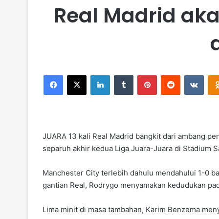
Real Madrid ak
Facebook
X
LinkedIn
Tumblr
Pinterest
Reddit
VKontakte
JUARA 13 kali Real Madrid bangkit dari ambang p
separuh akhir kedua Liga Juara-Juara di Stadium 
Manchester City terlebih dahulu mendahului 1-0 b
gantian Real, Rodrygo menyamakan kedudukan pada 
Lima minit di masa tambahan, Karim Benzema meny