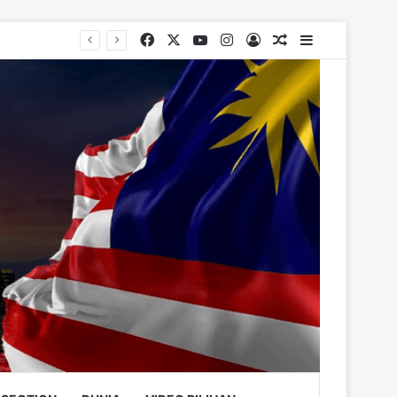
Facebook
X
YouTube
Instagram
Log In
Random Article
Sidebar