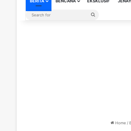
BERITA
BENCANA
EKSKLUSIF
JENA
Search
for
Home
/