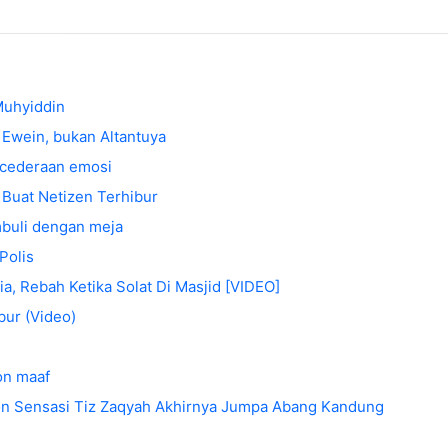
Muhyiddin
 Ewein, bukan Altantuya
kecederaan emosi
 Buat Netizen Terhibur
mbuli dengan meja
Polis
a, Rebah Ketika Solat Di Masjid [VIDEO]
bur (Video)
on maaf
on Sensasi Tiz Zaqyah Akhirnya Jumpa Abang Kandung