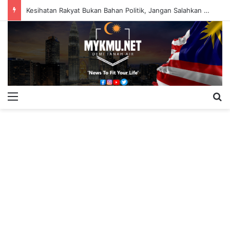
Kesihatan Rakyat Bukan Bahan Politik, Jangan Salahkan Onn Hafiz – Haslinda Salleh
Menu
S