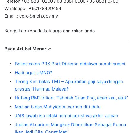
Telefon : 03 8881 0200 / 03 8881 0600 / 03 8881 0700
Whatsapp : +60178429454
Email :
cprc@moh.gov.my
Kongsikan kepada keluarga dan rakan anda
Baca Artikel Menarik:
Bekas calon PRK Port Dickson didakwa bunuh suami
Hadi ugut UMNO?
Teong Kim balas TMJ – Apa kaitan gaji saya dengan
prestasi Harimau Malaya?
Hutang RM1 trilion: ‘Tahniah Guan Eng, abah kau, atuk’
Mazlan bidas Muhyiddin, cermin diri dulu
JAIS jawab isu lelaki mimpi peristiwa akhir zaman
Jualan Akuarium Mangkuk Dihentikan Sebagai Punca
Ikan Jadi Gila, Cepat Mati