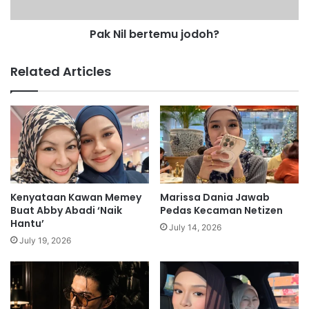
e
e
n
r
Pak Nil bertemu jodoh?
i
t
n
e
g
m
Related Articles
g
u
a
j
l
o
d
d
u
o
n
h
i
?
a
Kenyataan Kawan Memey
Marissa Dania Jawab
Buat Abby Abadi ‘Naik
Pedas Kecaman Netizen
Hantu’
July 14, 2026
July 19, 2026