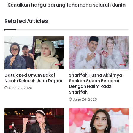
l
Kenaikan harga barang fenomena seluruh dunia
a
u
r
a
g
Related Articles
r
a
a
b
n
a
b
r
a
a
g
n
i
g
k
f
e
e
Datuk Red Umum Bakal
Sharifah Husna Akhirnya
l
n
Nikahi Kekasih Julai Depan
Sahkan Sudah Bercerai
a
o
Dengan Halim Radzi
June 25, 2026
n
Sharifah
m
g
e
June 24, 2026
s
n
u
a
n
s
g
e
a
l