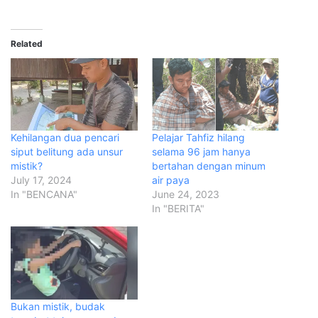
Related
Kehilangan dua pencari
Pelajar Tahfiz hilang
siput belitung ada unsur
selama 96 jam hanya
mistik?
bertahan dengan minum
July 17, 2024
air paya
In "BENCANA"
June 24, 2023
In "BERITA"
Bukan mistik, budak