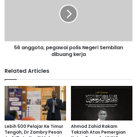
u
a
a
n
r
g
e
g
n
o
a
t
m
a
a
56 anggota, pegawai polis Negeri Sembilan
,
m
dibuang kerja
p
a
e
r
g
Related Articles
a
a
n
w
t
a
a
i
p
p
i
o
t
l
a
i
k
s
Lebih 500 Pelajar Ke Timur
Ahmad Zahid Rakam
d
N
Tengah, Dr Zambry Pesan
Takziah Atas Pemergian
i
e