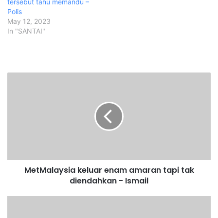
tersebut tahu memandu –
Polis
May 12, 2023
In "SANTAI"
M
e
t
M
a
l
a
y
s
MetMalaysia keluar enam amaran tapi tak
i
diendahkan - Ismail
a
k
e
5
l
6