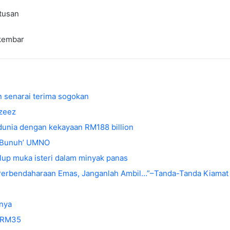
tusan
 kembar
 senarai terima sogokan
Azeez
 dunia dengan kekayaan RM188 billion
 ‘Bunuh’ UMNO
up muka isteri dalam minyak panas
 Perbendaharaan Emas, Janganlah Ambil…”–Tanda-Tanda Kiama
nya
a RM35