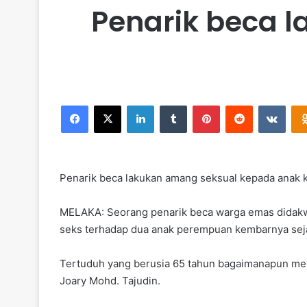
Penarik beca 
Facebook
X
LinkedIn
Tumblr
Pinterest
Reddit
VKontakte
Penarik beca lakukan amang seksual kepada anak
MELAKA: Seorang penarik beca warga emas didakwa
seks terhadap dua anak perempuan kembarnya sejak
Tertuduh yang berusia 65 tahun bagaimanapun men
Joary Mohd. Tajudin.