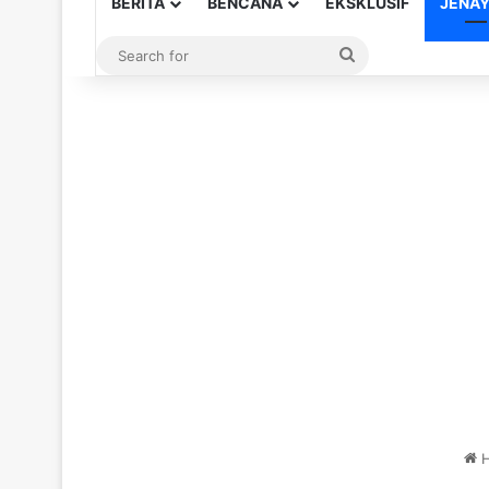
BERITA
BENCANA
EKSKLUSIF
JENA
Search
for
H