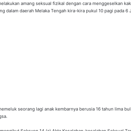
elakukan amang seksual fizikal dengan cara menggeselkan kak
ng dalam daerah Melaka Tengah kira-kira pukul 10 pagi pada 6 
emeluk seorang lagi anak kembarnya berusia 16 tahun lima bul
gsa.
a mengikut Seksyen 14 (a) Akta Kesalahan-kesalahan Seksual