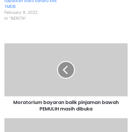
dapatkan bukti baharu kes
1MDB
February 9, 2022
In "BERITA"
M
o
r
a
t
o
r
i
u
Moratorium bayaran balik pinjaman bawah
m
PEMULIH masih dibuka
b
a
y
M
a
a