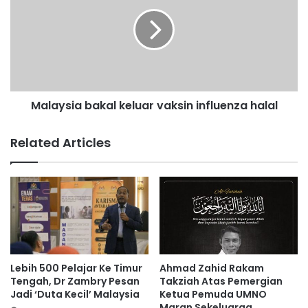
r
l
a
a
n
y
b
s
a
i
l
a
i
b
k
Malaysia bakal keluar vaksin influenza halal
a
p
k
i
a
Related Articles
n
l
j
k
a
e
m
l
a
u
n
a
b
r
a
v
w
a
Lebih 500 Pelajar Ke Timur
Ahmad Zahid Rakam
a
k
Tengah, Dr Zambry Pesan
Takziah Atas Pemergian
h
s
Jadi ‘Duta Kecil’ Malaysia
Ketua Pemuda UMNO
P
Maran Sekeluarga
i