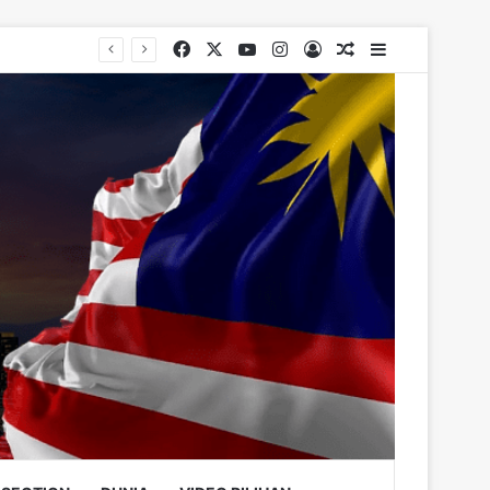
Facebook
X
YouTube
Instagram
Log In
Random Article
Sidebar