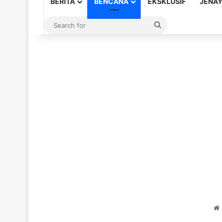
BERITA
BENCANA
EKSKLUSIF
JENA
Search
for