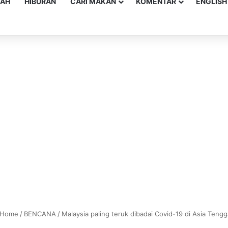
YAH
HIBURAN
CARI MAKAN
KOMENTAR
ENGLISH
Home
/
BENCANA
/
Malaysia paling teruk dibadai Covid-19 di Asia Tengg