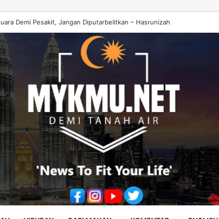
uara Demi Pesakit, Jangan Diputarbelitkan – Hasrunizah