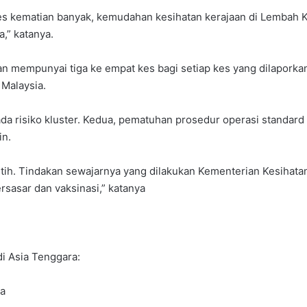
 kes kematian banyak, kemudahan kesihatan kerajaan di Lembah 
a,” katanya.
an mempunyai tiga ke empat kes bagi setiap kes yang dilaporka
Malaysia.
da risiko kluster. Kedua, pematuhan prosedur operasi standar
in.
h letih. Tindakan sewajarnya yang dilakukan Kementerian Kesih
rsasar dan vaksinasi,” katanya
di Asia Tenggara:
ra