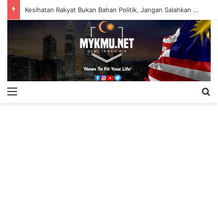
Kesihatan Rakyat Bukan Bahan Politik, Jangan Salahkan Onn Hafiz – Haslinda Salleh
Menu
S