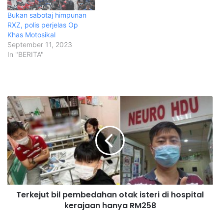
Bukan sabotaj himpunan
RXZ, polis perjelas Op
Khas Motosikal
September 11, 2023
In "BERITA"
T
e
r
k
e
j
u
t
b
Terkejut bil pembedahan otak isteri di hospital
i
kerajaan hanya RM258
l
p