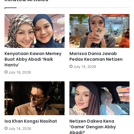
a
P
g
M
a
d
b
i
e
l
r
a
j
k
a
s
l
a
Kenyataan Kawan Memey
Marissa Dania Jawab
a
n
Buat Abby Abadi ‘Naik
Pedas Kecaman Netizen
n
a
Hantu’
July 14, 2026
m
m
July 19, 2026
e
u
m
l
b
a
o
i
n
s
g
i
k
d
o
Isa Khan Kongsi Nasihat
Netizen Dakwa Kena
a
‘Game’ Dengan Abby
k
n
July 14, 2026
Abadi?
[
g