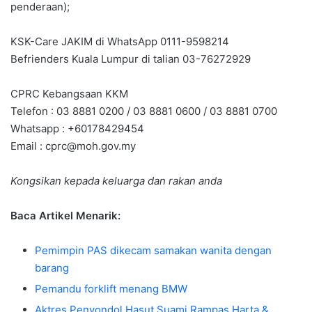
penderaan);
KSK-Care JAKIM di WhatsApp 0111-9598214
Befrienders Kuala Lumpur di talian 03-76272929
CPRC Kebangsaan KKM
Telefon : 03 8881 0200 / 03 8881 0600 / 03 8881 0700
Whatsapp : +60178429454
Email :
cprc@moh.gov.my
Kongsikan kepada keluarga dan rakan anda
Baca Artikel Menarik:
Pemimpin PAS dikecam samakan wanita dengan
barang
Pemandu forklift menang BMW
Aktres Penyondol Hasut Suami Rampas Harta &