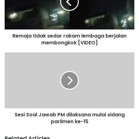
j
a
t
i
d
Remaja tidak sedar rakam lembaga berjalan
a
membongkok [VIDEO]
k
s
e
S
d
e
a
s
r
i
r
S
a
o
k
a
a
l
m
J
l
Sesi Soal Jawab PM dilaksana mulai sidang
a
e
parlimen ke-15
w
m
a
b
b
Related Articles