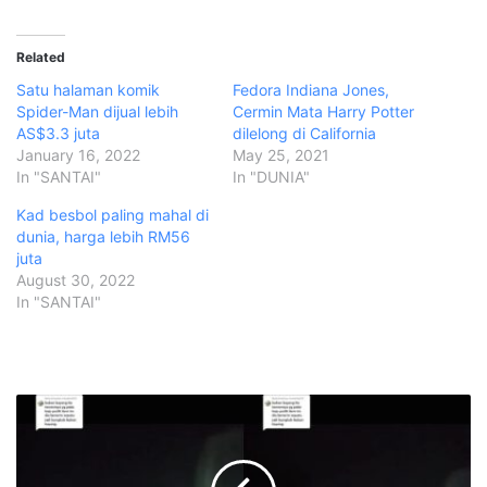
Related
Satu halaman komik
Fedora Indiana Jones,
Spider-Man dijual lebih
Cermin Mata Harry Potter
AS$3.3 juta
dilelong di California
January 16, 2022
May 25, 2021
In "SANTAI"
In "DUNIA"
Kad besbol paling mahal di
dunia, harga lebih RM56
juta
August 30, 2022
In "SANTAI"
R
e
m
a