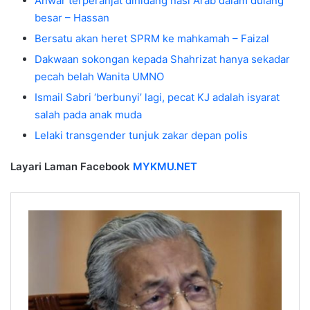
Anwar terperanjat dihidang nasi Arab dalam dulang
besar – Hassan
Bersatu akan heret SPRM ke mahkamah – Faizal
Dakwaan sokongan kepada Shahrizat hanya sekadar
pecah belah Wanita UMNO
Ismail Sabri ‘berbunyi’ lagi, pecat KJ adalah isyarat
salah pada anak muda
Lelaki transgender tunjuk zakar depan polis
Layari Laman Facebook
MYKMU.NET