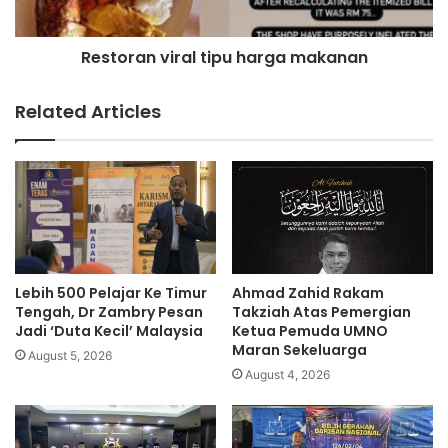
e
n
l
v
a
Restoran viral tipu harga makanan
i
k
r
i
a
Related Articles
d
l
i
t
a
i
n
p
u
u
g
h
e
a
r
r
a
g
Lebih 500 Pelajar Ke Timur
Ahmad Zahid Rakam
h
a
Tengah, Dr Zambry Pesan
Takziah Atas Pemergian
R
m
Jadi ‘Duta Kecil’ Malaysia
Ketua Pemuda UMNO
M
Maran Sekeluarga
a
August 5, 2026
2
k
August 4, 2026
4
a
0
n
,
a