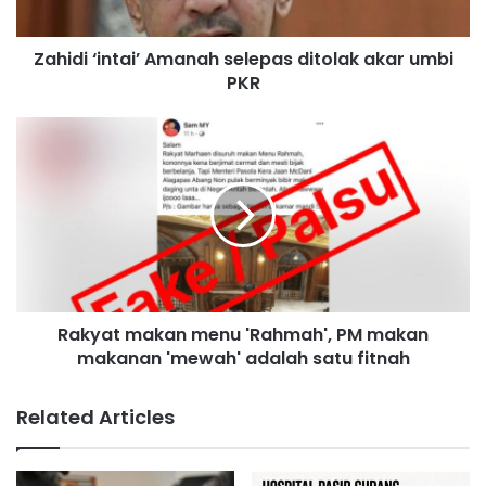
i
n
Zahidi ‘intai’ Amanah selepas ditolak akar umbi
t
PKR
a
i
’
R
A
a
m
k
a
y
n
a
a
t
h
m
s
a
e
k
l
Rakyat makan menu 'Rahmah', PM makan
a
e
makanan 'mewah' adalah satu fitnah
n
p
m
a
e
Related Articles
s
n
d
u
i
'