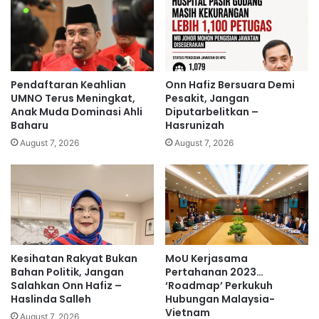
t
R
o
a
l
h
a
m
k
a
a
h
Pendaftaran Keahlian
Onn Hafiz Bersuara Demi
k
'
UMNO Terus Meningkat,
Pesakit, Jangan
a
,
Anak Muda Dominasi Ahli
Diputarbelitkan –
r
Baharu
Hasrunizah
P
u
M
August 7, 2026
August 7, 2026
m
m
b
a
i
k
P
a
K
n
R
m
a
Kesihatan Rakyat Bukan
MoU Kerjasama
k
Bahan Politik, Jangan
Pertahanan 2023…
a
Salahkan Onn Hafiz –
‘Roadmap’ Perkukuh
n
Haslinda Salleh
Hubungan Malaysia-
a
Vietnam
August 7, 2026
n